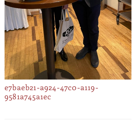
e7baeb21-a924-47c0-a119-
9581a745a1ec