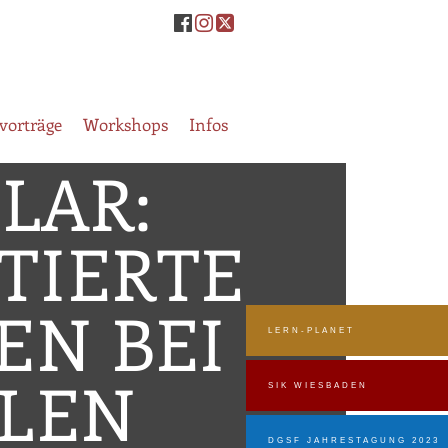
vorträge
Workshops
Infos
LAR:
TIERTE
EN BEI
LERN-PLANET
LLEN
SIK WIESBADEN
DGSF JAHRESTAGUNG 2023