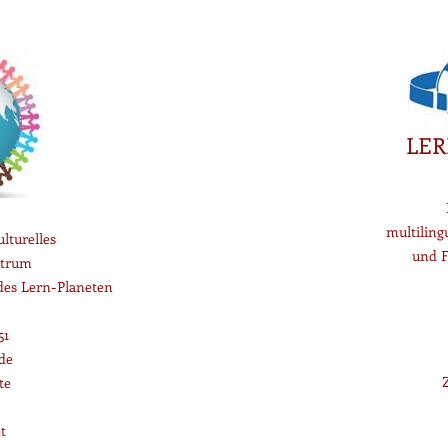
LER
multiling
lturelles
und F
trum
 des Lern-Planeten
51
de
te
t