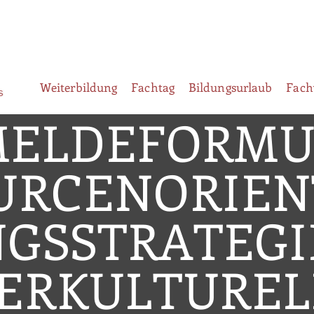
Weiterbildung
Fachtag
Bildungsurlaub
Fach
ELDEFORMU
URCENORIEN
GSSTRATEGI
ERKULTURE