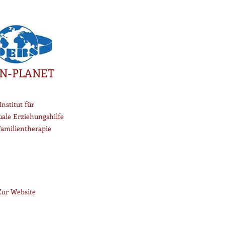
N-PLANET
Institut für
uale Erziehungshilfe
amilientherapie
Zur Website