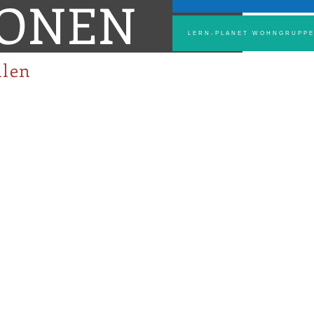
IONEN
LERN-PLANET WOHNGRUPP
llen