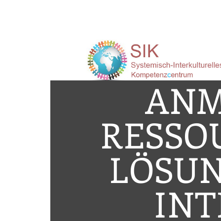
ANM
RESSO
LÖSUN
INT