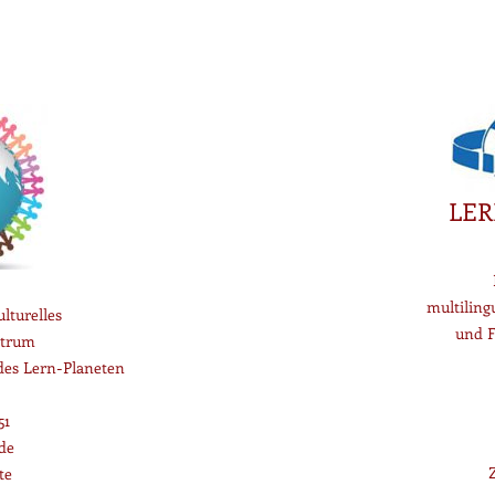
LER
multiling
lturelles
und F
trum
 des Lern-Planeten
51
de
te